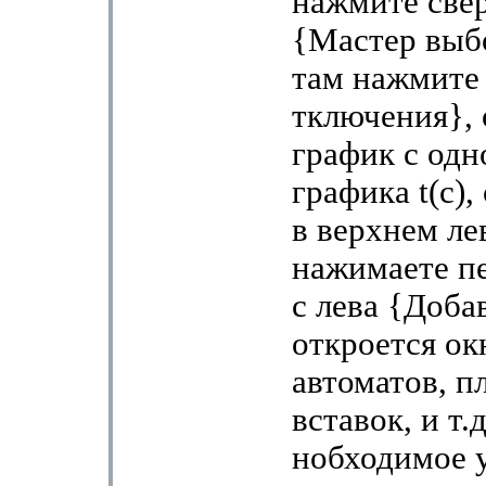
нажмите све
{Мастер выб
там нажмите
тключения}, 
график с одн
графика t(с),
в верхнем ле
нажимаете п
с лева {Доба
откроется ок
автоматов, п
вставок, и т.
нобходимое у