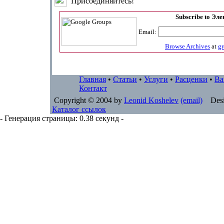
Присоединяйтесь!
Subscribe to Эл
Email:
Browse Archives
at
g
Главная
•
Статьи
•
Услуги
•
Расценки
•
Ва
Контакт
Copyright © 2004 by
Leonid Koshelev
(email)
Desi
Каталог ссылок
- Генерация страницы: 0.38 секунд -