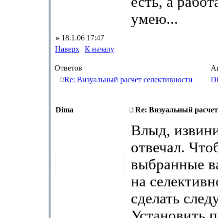
есть, а работ
умею...
»
18.1.06 17:47
Наверх
|
К началу
Ответов
А
Re: Визуальный расчет селективности
D
Dima
Re: Визуальный расчет
Влыд, извини
отвечал. Что
выбранные в
на селективн
сделать след
Установить 