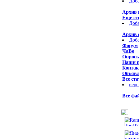
Доба
Архив 
Еще сс
Доба
Архив 
Доба
Форум
ЧаВо
Опрос
Наши 
Контак
Объявл
Все ста
верс
Все фа