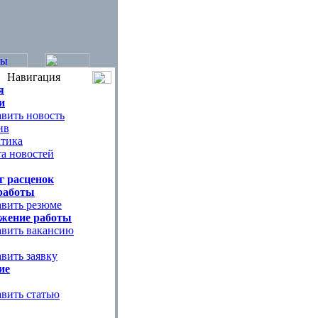
Навигация
я
и
вить новость
ив
тика
а новостей
г расценок
работы
вить резюме
жение работы
вить вакансию
вить заявку
ие
вить статью