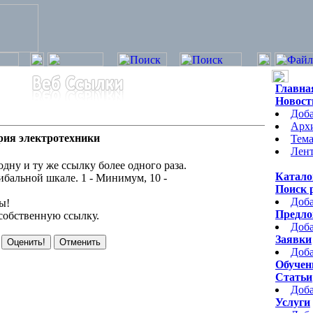
Главна
Новост
Доба
Арх
рия электротехники
Тема
Лент
одну и ту же ссылку более одного раза.
Катало
ибальной шкале. 1 - Минимум, 10 -
Поиск 
Доба
ы!
Предло
 собственную ссылку.
Доба
Заявки
Доба
Обучен
Статьи
Доба
Услуги