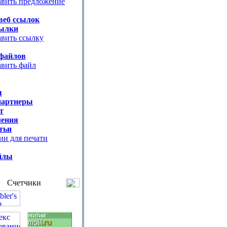
вить предложение
веб ссылок
ылки
вить ссылку
файлов
вить файл
ы
партнеры
т
ения
тьи
ии для печати
йлы
Счетчики