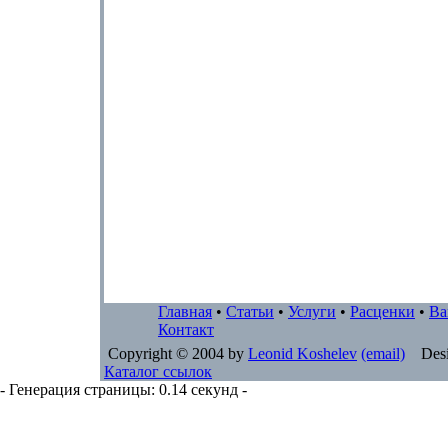
Главная
•
Статьи
•
Услуги
•
Расценки
•
Ва
Контакт
Copyright © 2004 by
Leonid Koshelev
(email)
Desi
Каталог ссылок
- Генерация страницы: 0.14 секунд -