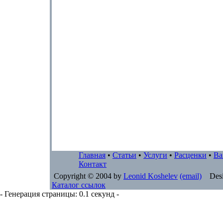
Главная
•
Статьи
•
Услуги
•
Расценки
•
Ва
Контакт
Copyright © 2004 by
Leonid Koshelev
(email)
Desi
Каталог ссылок
- Генерация страницы: 0.1 секунд -