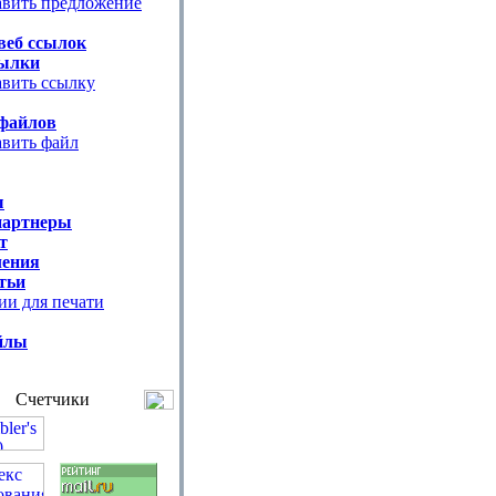
вить предложение
веб ссылок
ылки
вить ссылку
файлов
вить файл
ы
партнеры
т
ения
тьи
ии для печати
йлы
Счетчики