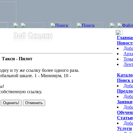
Главна
Новост
Доба
Арх
Такси - Пилот
Тема
Лент
одну и ту же ссылку более одного раза.
Катало
ибальной шкале. 1 - Минимум, 10 -
Поиск 
Доба
ы!
Предло
 собственную ссылку.
Доба
Заявки
Доба
Обучен
Статьи
Доба
Услуги