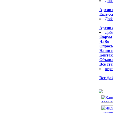
Доба
Архив 
Еще сс
Доба
Архив 
Доба
Форум
ЧаВо
Опрос
Наши 
Контак
Объявл
Все ста
верс
Все фа