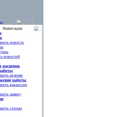
Навигация
я
и
вить новость
ив
тика
а новостей
г расценок
работы
вить резюме
жение работы
вить вакансию
вить заявку
ие
вить статью