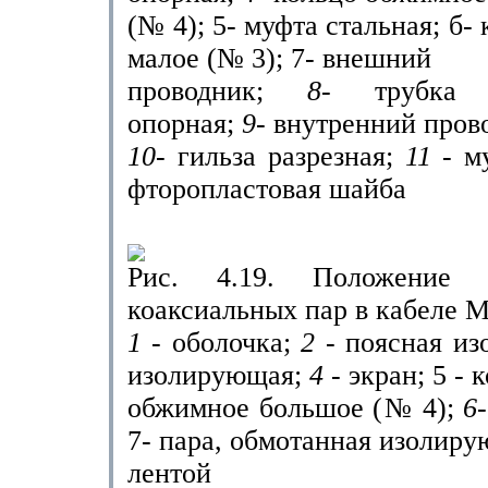
(№ 4); 5- муфта стальная; б-
малое (№ 3); 7- внешний
проводник;
8-
трубка 
опорная;
9-
внутренний пров
10-
гильза разрезная;
11 -
м
фторопластовая шайба
Рис. 4.19. Положение с
коаксиальных пар в кабеле 
1
- оболочка;
2 -
поясная из
изолирующая;
4 -
экран; 5 - 
обжимное большое (№ 4);
6
7- пара, обмотанная изолир
лентой