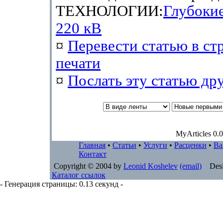
ТЕХНОЛОГИИ:
Глубоки
220 кВ
¤
Перевести статью в ст
печати
¤
Послать эту cтатью др
MyArticles 0.0
Главная
•
Статьи
•
Услуги
•
Расценки
•
Ва
Контакт
Copyright © 2004 by
Leonid Koshelev
(email)
Desi
Каталог ссылок
- Генерация страницы: 0.13 секунд -