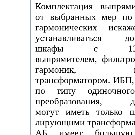
Комплектация выпрями
от выбранных мер по
гармонических искаж
устанавли­ваться до
шкафы с 12-им
выпрямителем, фильтро
гармоник, изо
трансформатором. ИБП,
по типу оди­ночног
преобразования, до
могут иметь только 
лирующими трансформа
АБ имеет большую