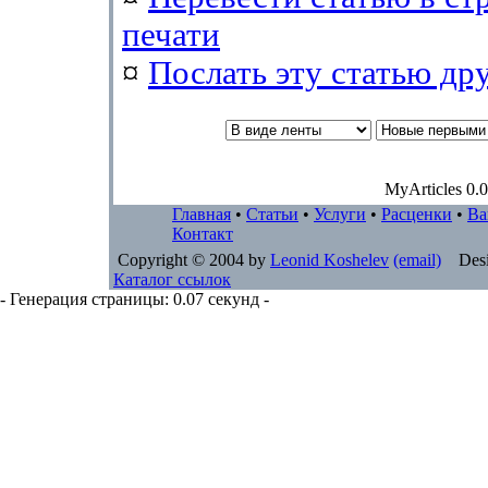
печати
¤
Послать эту cтатью др
MyArticles 0.0
Главная
•
Статьи
•
Услуги
•
Расценки
•
Ва
Контакт
Copyright © 2004 by
Leonid Koshelev
(email)
Desi
Каталог ссылок
- Генерация страницы: 0.07 секунд -