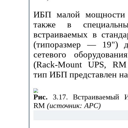
ИБП малой мощности 
также в специальны
встраивае­мых в станд
(типоразмер — 19") д
сетевого оборудова­ни
(
Rack
-
Mount
UPS
,
RM
тип ИБП представлен на 
Рис.
3.17. Встраиваемый 
RM
(источник: АРС)