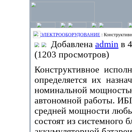
ЭЛЕКТРООБОРУДОВАНИЕ
: Конструктив
Добавлена
admin
в 4
(1203 просмотров)
Конструктивное
исполн
определяется
их
назна
номинальной мощность
автономной работы. ИБ
средней мощности любы
состоят из системного б
аккумуляторной батареи 