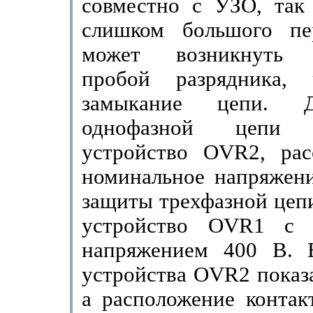
совместно с УЗО, так 
слишком большого пе
может возникнуть 
пробой разрядника, 
замыка­ние цепи. 
однофазной цепи и
устройство
OVR
2, ра
номинальное напряжени
защи­ты трехфазной цеп
устройство
OVR
1 с 
напряжением 400 В. 
устройства
OVR
2 показ
а расположение контак