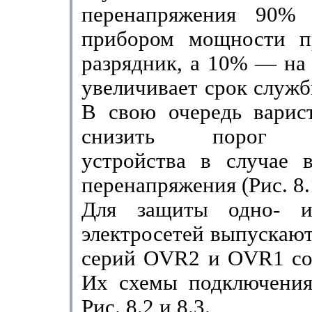
перенапряжения 90% 
прибо­ром мощности п
разрядник, а 10% — на 
увеличивает срок служб
В свою очередь варист
снизить порог ог
устройства в случае в
перена­пряжения (Рис. 8.
Для защиты одно- и
электросетей выпу­скаю
серий
OVR
2 и
OVR
1 со
Их схемы подключения
Рис. 8.2 и 8.3.