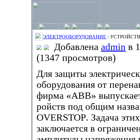
ЭЛЕКТРООБОРУДОВАНИЕ
: УСТРОЙСТ
Добавлена
admin
в 1
(1347 просмотров)
Для защиты электрическ
оборудования от перен
фирма «
ABB
» выпускает
ройств под общим назв
OVERSTOP
. Задача эти
заключается в ограниче
амплитуды на­пряжения 