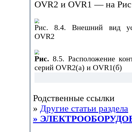
OVR
2 и
OVR
1 — на Рис.
Рис. 8.4. Внешний вид ус
OVR
2
Рис.
8.5. Расположение кон
cep
ий
OVR
2(
a
) и
OVR
1(б)
Родственные ссылки
»
Другие статьи раздела
» ЭЛЕКТРООБОРУДО