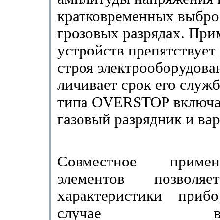
кратковременных выбро
грозовых разрядах. При
устройств пре­пятствует
строя электрооборудован
личивает срок его служ
типа
OVERSTOP
включа
газовый разрядник и вар
Сов­местное приме
элементов позволяе
характеристики приб
случае возник