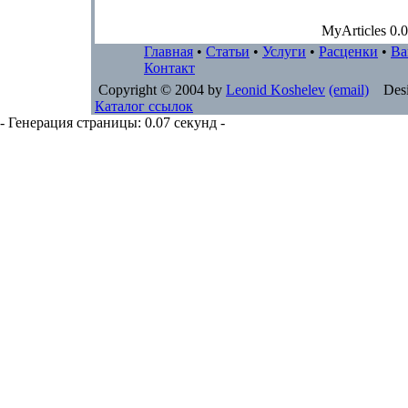
MyArticles 0.0
Главная
•
Статьи
•
Услуги
•
Расценки
•
Ва
Контакт
Copyright © 2004 by
Leonid Koshelev
(email)
Desi
Каталог ссылок
- Генерация страницы: 0.07 секунд -