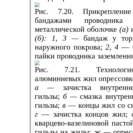
Рис. 7.20. Прикреплени
бандажами проводника 
металлической оболочке
(а)
(б): 1, 3 —
бандаж у тор
наружного покрова;
2, 4
— 
пайки проводника заземлени
Рис. 7.21. Технологи
алюминиевых жил опрессовк
а —
зачистка внутренн
гильзы;
б —
смазка внутрен
гильзы;
в
— концы жил со сн
г
— зачистка концов жил;
кварцево-вазелиновой пасто
гильзы на жилы;
ж —
опрес