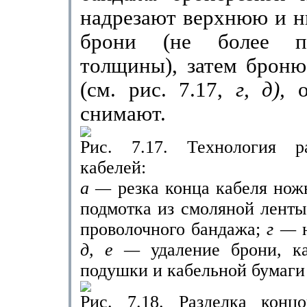
надрезают верхнюю и 
брони (не более п
толщины), затем броню
(см. рис. 7.17,
г, д),
снимают.
Рис. 7.17. Технология р
кабелей:
а —
резка конца кабеля но
подмотка из смоляной лент
проволочного бандажа;
г —
д, е —
удаление брони, к
подушки и кабельной бумаги
Рис. 7.18. Разделка конц