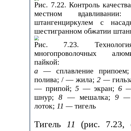
Рис. 7.22. Контроль качеств
местном вдавливани
штангенциркулем с наса
шестигранном обжатии штан­
Рис. 7.23. Технологи
многопроволочных алю
пайкой:
а
— сплавление припоем
полива; / — жила;
2 —
гильз
— припой;
5
— экран;
6 
шнур;
8
— мешалка;
9 
лоток;
11 —
тигель
Тигель
11
(рис. 7.23,