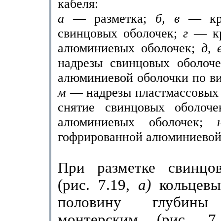
кабеля:
а
— разметка;
б, в
— кр
свинцовых оболочек;
г
— кр
алюминиевых оболочек;
д,
надрезы свинцовых оболоч
алюминиевой оболочки по в
м
— надрезы пласт­массовых
снятие свинцовых оболоч
алюминие­вых оболочек;
гофрированной алюминиевой
При разметке свинцо
(рис. 7.19,
а)
кольцевы
половину глубины
монтерским (рис. 