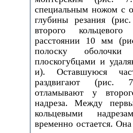
специальным ножом с о
глубины резания (рис.
второго кольцевого
расстоянии
10 мм
(рис
полоску оболочки 
плоскогубцами и удаляю
и). Оставшуюся час
раздвигают (рис. 
отламывают у второг
надреза. Между перв
кольцевыми надреза
временно ос­тается. Он