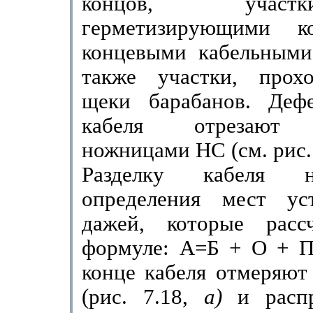
концов, учас
герметизирующими к
концевыми кабельными 
также участки, прох
щеки барабанов. Деф
кабеля отрезают 
ножницами НС (см. рис.
Разделку кабеля 
определения мест ус
дажей, которые расс
формуле: А=Б + О + П
конце кабеля отмеряют
(рис. 7.18,
а)
и расп