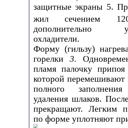
защитные экраны 5. Пр
жил сечением 120
дополнительно уст
охладители.
Форму (гильзу) нагрев
горелки
3.
Одновреме
пламя палочку припо
которой перемеши­вают
полного заполнен
удаления шла­ков. Посл
прекращают. Легким п
по форме уплотняют пр