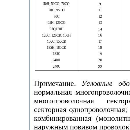
50Н; 50СО; 70СО
9
70Н; 95СО
11
70С
12
95Н; 120СО
13
95Q120H
14
16
120С; 120СК; 150Н
150С; 150СК
17
18
185Н; 185СК
185С
19
20
240Н
240С
22
Примечание.
Условные обо
нормальная многопроволочн
многопроволочная сек
секторная однопроволочная;
комбинированная (монолит
наружным повивом проволок