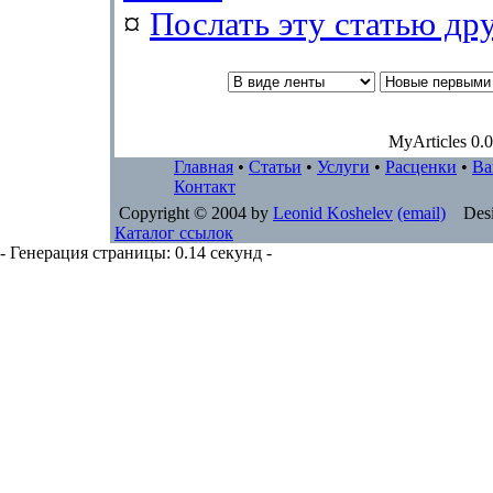
¤
Послать эту cтатью др
MyArticles 0.0
Главная
•
Статьи
•
Услуги
•
Расценки
•
Ва
Контакт
Copyright © 2004 by
Leonid Koshelev
(email)
Desi
Каталог ссылок
- Генерация страницы: 0.14 секунд -