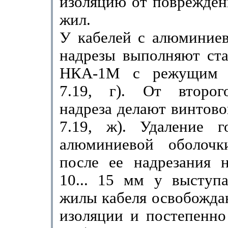
изоляцию от поврежден
жил.
У кабелей с алюминиев
надрезы выполняют ста
НКА-1М с режущим д
7.19, г). От второг
надреза делают винтово
7.19, ж). Удале­ние г
алюминиевой оболочк
после ее надрезания н
10...
15 мм
у выступа
жилы кабеля освобожда
изоляции и постепенно