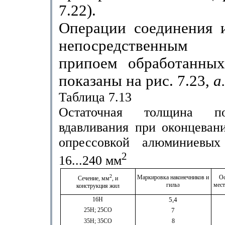
7.22).
Операции соединения и
непосредственным с
припоем обработанны
показаны на рис. 7.23,
а
Таблица 7.13
Остаточная толщина по
вдавливания при оконцеван
опрессовкой алюминиевы
2
16...240 мм
2
Маркировка наконечников и
Ос
Сечение, мм
, и
гильз
мест
конструкция жил
16Н
5,4
25Н; 25СО
7
35Н; 35СО
8