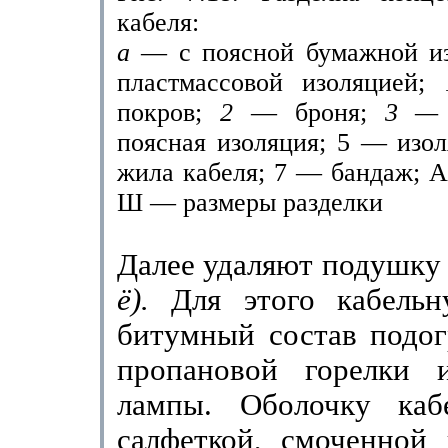
кабеля:
а
— с поясной бумажной и
пластмассовой изоляцией;
покров;
2
— броня;
3 
поясная изоляция; 5 — изо
жила кабеля; 7 — бандаж; А,
Ш — размеры разделки
Далее удаляют подушку (
ё).
Для этого кабель
битумный состав подог
пропановой горел­ки 
лампы. Оболочку каб
салфеткой, смоченной 