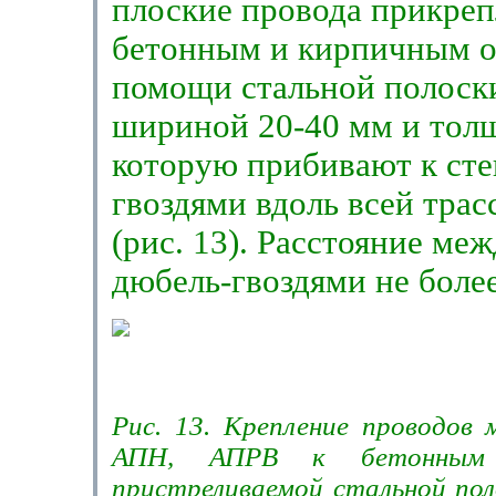
плос­кие провода прикре
бетонным и кирпичным о
помощи стальной полоски
шири­ной 20-
40 мм
и тол
которую прибивают к сте
гвоздями вдоль всей тра
(рис. 13). Расстояние ме
дюбель-гвоздями не боле
Рис. 13. Крепление проводов
АПН, АПРВ к бетонным 
пристреливаемой стальной по