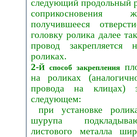
следующий про­дольный р
соприкосновения 
получившееся отверст
головку ролика далее та
провод закрепляется н
роликах.
2-
пл
Й способ закрепления
на роли­ках (аналогичн
провода на клицах) з
следующем:
при установке роли
шурупа подкладыв
листового металла ши