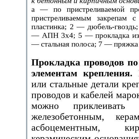
к бетонным и кирпичным основ
а — по пристреливаемой пр
пристреливаемым зак­репам 
пластинка; 2 — дюбель-гвоздь;
— АПН 3x4; 5 — прокладка из 
— сталь­ная полоса; 7 — пряжка
Прокладка проводов п
элементам крепления.
или стальные детали кре
проводов и кабелей мар
можно приклеивать 
железобетонным, керам
асбоцементным, к
керамичес­ким основания