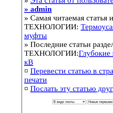
»
Эта статья от пользоват
» admin
» Самая читаемая статья и
ТЕХНОЛОГИИ:
Термоус
муфты
» Последние статьи разде
ТЕХНОЛОГИИ:
Глубокие
кВ
¤
Перевести статью в стр
печати
¤
Послать эту cтатью дру