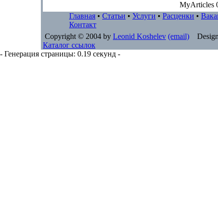
MyArticles 
Главная
•
Статьи
•
Услуги
•
Расценки
•
Вака
Контакт
Copyright © 2004 by
Leonid Koshelev
(email)
Design
Каталог ссылок
- Генерация страницы: 0.19 секунд -