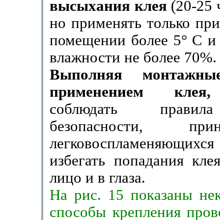
высыхания клея
(20-25 
но применять только при
помещении бо­лее 5° С и
влажности не более 70%.
Выполняя монтажн
применением кле
соблюдать правил
безопасности, пр
легковоспламеняющихс
избе­гать попадания кле
лицо и в глаза.
На рис. 15 показаны не
способы креп­ления пров