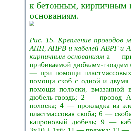
к бетонным, кирпичным 
основаниям.
Рис. 15. Крепление проводов 
АПН, АПРВ и кабелей АВРГ и 
кирпичным основаниям
а — пр
прибиваемой дюбелем-гвоздем (
— при помощи пластмассовых
помо­щи скоб с одной и двумя
помощи полоски, вма­занной 
дюбель-гвоздь; 2 — провод 
полоска; 4 — прокладка из эл
пластмассо­вая скоба; 6 — ско
капроновый дюбель; 9 — ка
3x10 + 1x6; 11 — пряжка; 12 — 