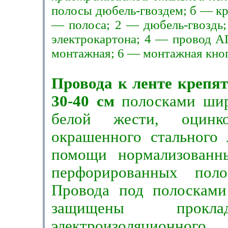
полосы дюбель-гвоздем; б — кр
— полоса; 2 — дюбель-гвоздь;
электрокартона; 4 — провод А
монтажная; 6 — монтажная кно
Провода к ленте крепят
30-
40 см
по­лосками ши
белой жести, оцинк
окрашенного стального 
помощи норма­лизован
перфорированных поло
Провода под полоскам
защищены про­кл
электроизоляционно