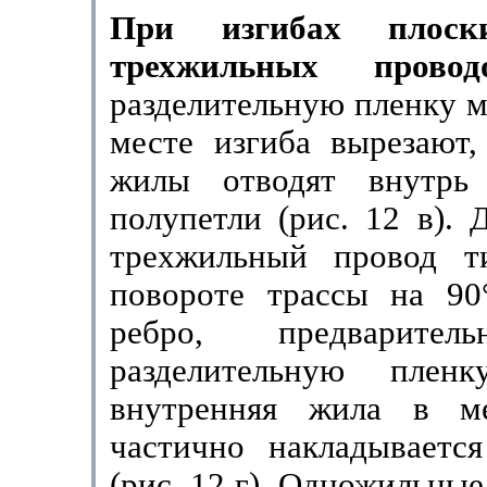
При изгибах плос
трехжильных прово
разделительную пленку 
мес­те изгиба вырезают
жилы отводят внутрь
полупетли (рис. 12 в).
трехжильный провод 
повороте трассы на 90
ребро, предварител
разделитель­ную плен
внутренняя жила в ме
частично накладывает
(рис.
12 г
). Одно­жильны