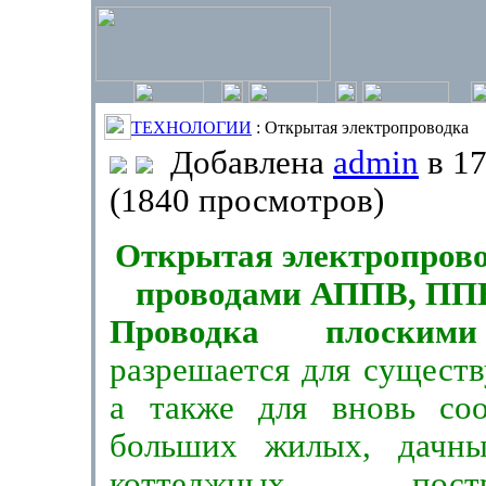
ТЕХНОЛОГИИ
: Открытая электропроводка
Добавлена
admin
в 17
(1840 просмотров)
Открытая электропров
проводами АППВ, ППВ
Проводка плоским
разрешается для су­щест
а также для вновь со
больших жилых, дачны
коттеджных по