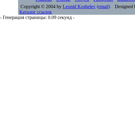
Copyright © 2004 by
Leonid Koshelev
(email)
Designed 
Каталог ссылок
- Генерация страницы: 0.09 секунд -