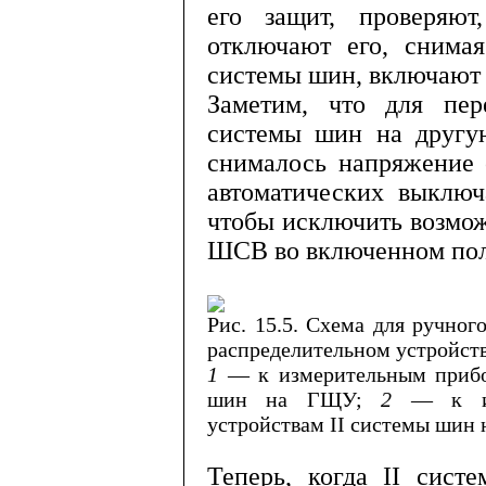
его защит, проверяю
отключают его, сним
системы шин, включают
Заметим, что для пер
системы шин на другу
снималось напряже­ние
автоматических выключа
чтобы исключить возмож
ШСВ во включенном поло
Рис. 15.5. Схема для ручно
рас­пределительном устройст
1
— к измерительным приб
шин на ГЩУ;
2
— к и
устройствам
II
системы шин
Теперь, когда
II
систем