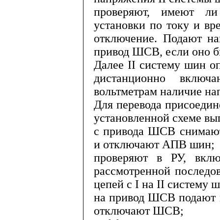
проверяют, имеют л
установки по току и в
отключение. Подают на
привод ШСВ, если оно б
Далее
II
систему шин о
дис­танционно вкл
вольтметрам наличие н
Для перевода присоеди
уста­новленной схеме в
с привода ШСВ снимают
и от­ключают АПВ шин;
проверяют в РУ, вкл
рассмотрен­ной последо
цепей с
I
на
II
сис­тему 
на привод ШСВ подают 
от­ключают ШСВ;