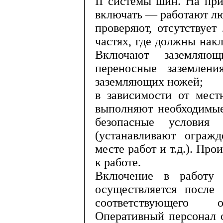
II
системы шин. На при
включать — работают л
проверяют, отсутствуе
час­тях, где должны нак
Включают заземляю
переносные заземлени
заземляющих ножей;
в зависимости от мест
выполня­ют необходимы
безопасные ус­ловия
(устанавливают ограж
месте работ и т.д.). Пр
к работе.
Включение в работу
осуществляет­ся после
соответствующего о
Оперативный персонал о