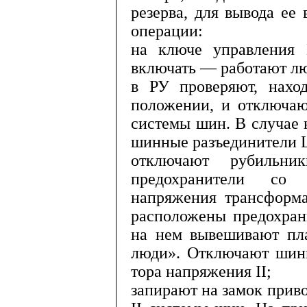
резерва, для вывода е
операции:
на ключе управления
включать — работают л
в РУ проверяют, нах
положе­нии, и отключа
системы шин. В случае
шинные разъединител
отключают рубильни
предохрани­тели со
напряжения трансформ
расположены предохрани
на нем вывешивают пл
люди». Отключают шинн
тора напряжения
II
;
запирают на замок прив