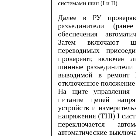
системами шин (
I
и
II
)
Далее в РУ проверя
разъединители (ран
обеспечения автоматич
Затем включают ши
переводимых присое
проверяют, вклю­чен 
шинные разъединители 
выводимой в ремонт
отключенное положение 
На щите управления 
питание цепей напря
устройств и измери­тел
напряжения (
THI
)
I
сист
переключается авто
автоматические выключа