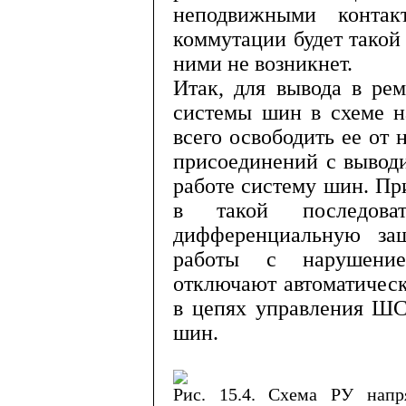
неподвижными кон­та
коммутации будет такой 
ними не возникнет.
Итак, для вывода в ре
систе­мы шин в схеме н
всего освобо­дить ее от 
присоединений с вы­во
работе систему шин. П
в такой последоват
дифференциальную за
работы с нарушение
отключают ав­томатичес
в цепях управления ШС
шин.
Рис. 15.4. Схема РУ нап