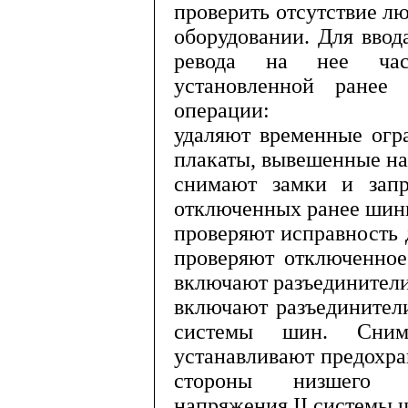
проверить отсутствие лю
оборудовании. Для ввод
ревода на нее част
установленной ра­не
операции:
удаляют временные огр
плака­ты, вывешенные на
снимают замки и зап
отклю­ченных ранее шин
проверяют исправность
проверяют отключенно
включают разъединител
включают разъединител
си­стемы шин. Сн
устанавливают предохра
стороны низшего н
напряжения
II
системы 