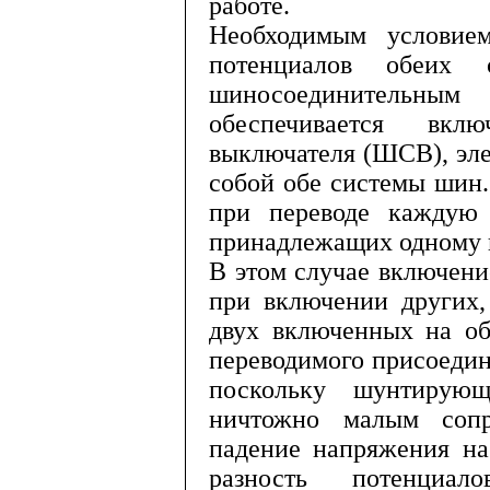
работе.
Необходимым условием
потенци­алов обеи
шиносоединительным
обеспечивается вклю
выключателя (ШСВ), эл
собой обе системы шин
при переводе каждую 
принадлежащих одному 
В этом случае включен
при включении других,
двух включен­ных на о
переводимого присое­дин
поскольку шунтирую
ничтожно малым сопро
падение напряжения на
разность потенци