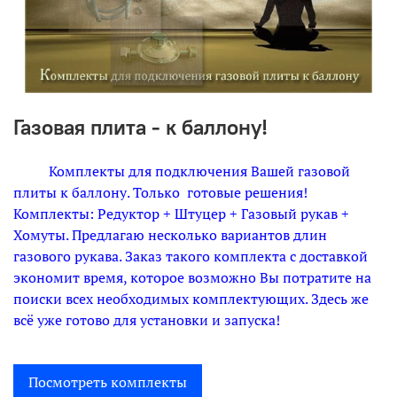
Газовая плита - к баллону!
Комплекты для подключения Вашей газовой
плиты к баллону. Только готовые решения!
Комплекты: Редуктор + Штуцер + Газовый рукав +
Хомуты. Предлагаю несколько вариантов длин
газового рукава. Заказ такого комплекта с доставкой
экономит время, которое возможно Вы потратите на
поиски всех необходимых комплектующих. Здесь же
всё уже готово для установки и запуска!
Посмотреть комплекты