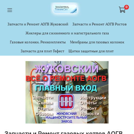
<a href="https://webmaster.yandex.ru/siteinfo/?site=https://www.tskl.ru
<a href="https://webmaster.yandex.ru/siteinfo/?site=https://www.tskl.ru
0
Запчасти и Ремонт АОГВ Жуковский
Запчасти и Ремонт АОГВ Ростов
Жиклеры для сжиженного и магистрального газа
Газовые колонки. Ремкомплекты
Мембраны для газовых колонок
Запчасти для плит Гефест
Щитки защитные для плит
Запчасти и Ремонт газовых котлов АОГВ