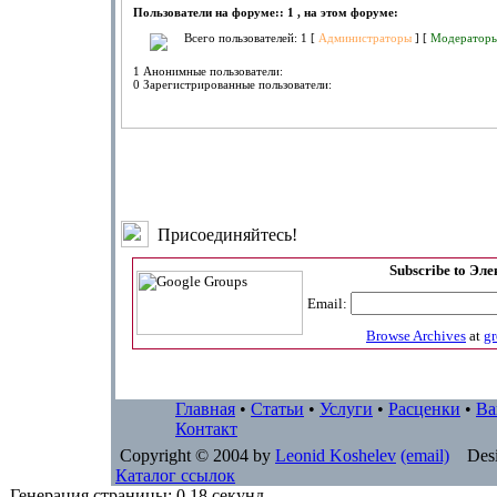
Пользователи на форуме:: 1 , на этом форуме:
Всего пользователей: 1 [
Администраторы
] [
Модератор
1 Анонимные пользователи:
0 Зарегистрированные пользователи:
Присоединяйтесь!
Subscribe to Эл
Email:
Browse Archives
at
g
Главная
•
Статьи
•
Услуги
•
Расценки
•
Ва
Контакт
Copyright © 2004 by
Leonid Koshelev
(email)
Desi
Каталог ссылок
- Генерация страницы: 0.18 секунд -