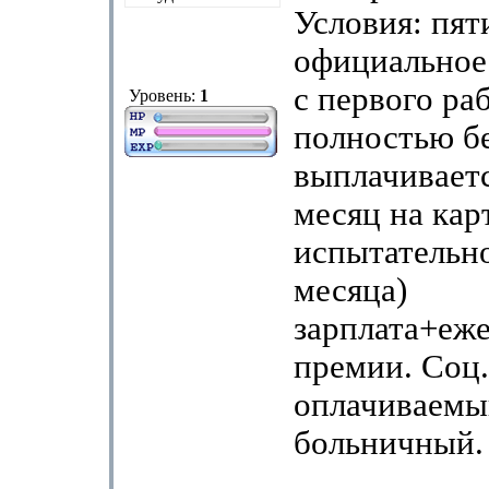
Условия: пят
официальное
с первого ра
Уровень:
1
полностью бе
выплачиваетс
месяц на кар
испытательно
месяца)
зарплата+еж
премии. Соц.
оплачиваемы
больничный.