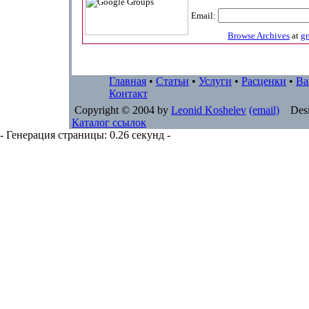
Email:
Browse Archives
at
g
Главная
•
Статьи
•
Услуги
•
Расценки
•
Ва
Контакт
Copyright © 2004 by
Leonid Koshelev
(email)
Desi
Каталог ссылок
- Генерация страницы: 0.26 секунд -