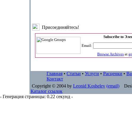
Присоединяйтесь!
Subscribe to Эл
Email:
Browse Archives
at
g
Главная
•
Статьи
•
Услуги
•
Расценки
•
Ва
Контакт
Copyright © 2004 by
Leonid Koshelev
(email)
Desi
Каталог ссылок
- Генерация страницы: 0.22 секунд -