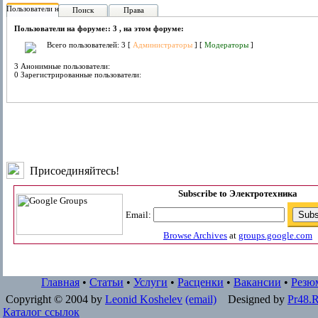
Пользователи на форуме:
Поиск
Права
Пользователи на форуме:: 3 , на этом форуме:
Всего пользователей: 3 [
Администраторы
] [
Модераторы
]
3 Анонимные пользователи:
0 Зарегистрированные пользователи:
Присоединяйтесь!
Subscribe to Электротехника
Email:
Browse Archives
at
groups.google.com
Главная
•
Статьи
•
Услуги
•
Расценки
•
Вакансии
•
Резю
Copyright © 2004 by
Leonid Koshelev
(email)
Designed by
Pr48.
Каталог ссылок