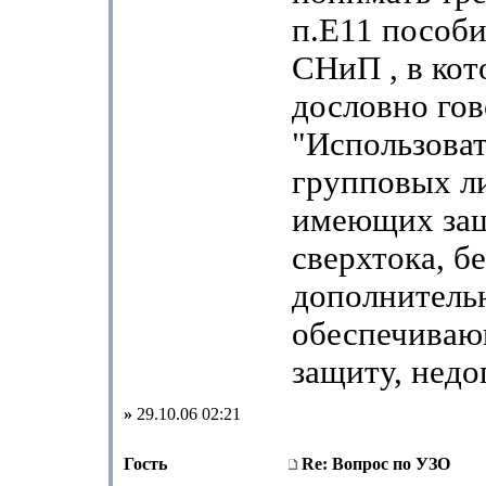
п.Е11 пособи
СНиП , в ко
дословно гов
"Использова
групповых ли
имеющих защ
сверхтока, бе
дополнительн
обеспечиваю
защиту, недо
»
29.10.06 02:21
Гость
Re: Вопрос по УЗО