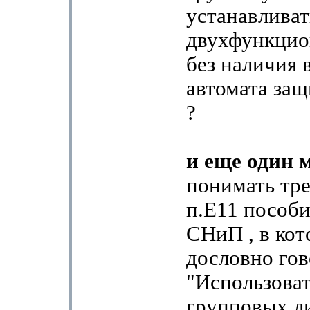
устанавливат
двухфункци
без наличия 
автомата защ
?
и еще один 
понимать тр
п.Е11 пособи
СНиП , в ко
дословно гов
"Использова
групповых ли