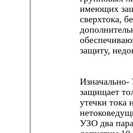
имеющих защ
сверхтока, бе
дополнительн
обеспечиваю
защиту, недо
Изначально-
защищает тол
утечки тока 
нетоковедущи
УЗО два пара