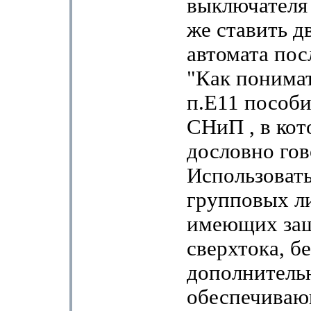
выключателя
же ставить д
автомата пос
"Как понима
п.Е11 пособи
СНиП , в ко
дословно гов
Использоват
групповых ли
имеющих защ
сверхтока, бе
дополнительн
обеспечиваю