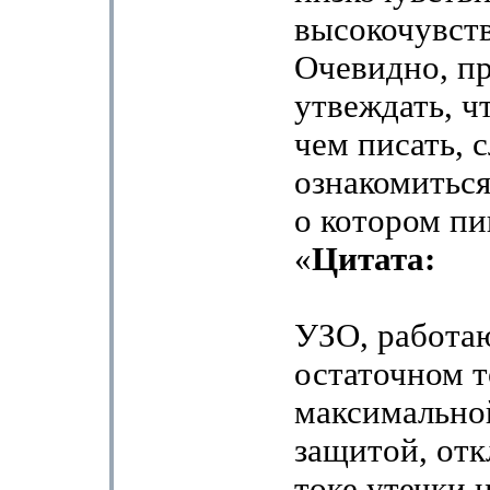
высокочувст
Очевидно, п
утвеждать, ч
чем писать, 
ознакомиться
о котором п
«
Цитата:
УЗО, работа
остаточном т
максимально
защитой, от
токе утечки 