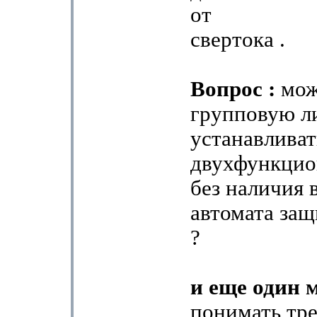
от
свертока .
Вопрос :
мож
групповую 
устанавливат
двухфункци
без наличия 
автомата защ
?
и еще один 
понимать тр