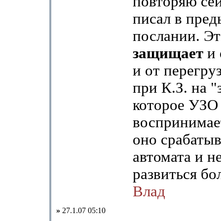
повторяю сей
писал в пре
послании. Э
защищает
и 
и от перегруз
при К.З. на 
которое УЗО
воспринимает
оно срабатыв
автомата и н
развиться бо
Влад
»
27.1.07 05:10