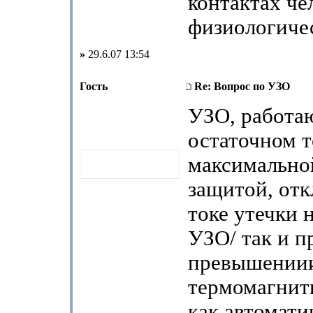
контактах че
физиологичес
»
29.6.07 13:54
Гость
Re: Вопрос по УЗО
УЗО, работа
остаточном т
максимально
защитой, от
токе утечки 
УЗО/ так и п
превышении
термомагнитн
как автомати