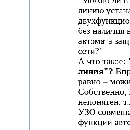
"Можно ли в
линию устан
двухфункци
без наличия 
автомата защ
сети?"
А что такое:
линия"?
Впр
равно – можн
Собственно,
непонятен, т
УЗО совмеща
функции авт