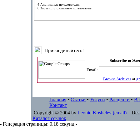
4 Анонимные пользователи:
0 Зарегистрированные пользователи:
Присоединяйтесь!
Subscribe to Эл
Email:
Browse Archives
at
g
Главная
•
Статьи
•
Услуги
•
Расценки
•
Ва
Контакт
Copyright © 2004 by
Leonid Koshelev
(email)
Desi
Каталог ссылок
- Генерация страницы: 0.18 секунд -