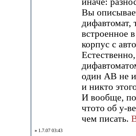
иначе: разно
Вы описывае
дифавтомат, т
встроенное 
корпус с авт
Естественно,
дифавтомато
один АВ не и
и никто этог
И вообще, п
чтото об у-в
чем писать.
»
1.7.07 03:43