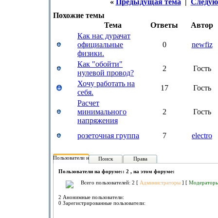
«
Предыдущая тема
|
Следую
Похожие темы
Тема
Ответы
Автор
Как нас дурачат
официальные
0
newfiz
физики.
Как "обойти"
2
Гость
нулевой провод?
Хочу работать на
17
Гость
себя.
Расчет
минимального
2
Гость
напряжения
розеточная группа
7
electro
Пользователи на форуме:
Поиск
Права
Пользователи на форуме:: 2 , на этом форуме:
Всего пользователей: 2 [
Администраторы
] [
Модератор
2 Анонимные пользователи:
0 Зарегистрированные пользователи: