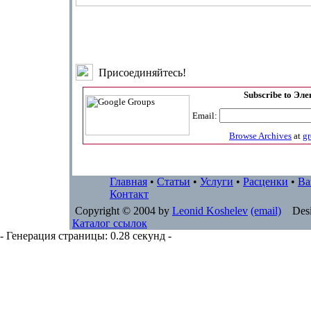
Присоединяйтесь!
Subscribe to Эл
Email:
Browse Archives
at
g
Главная
•
Статьи
•
Услуги
•
Расценки
•
Ва
Контакт
Copyright © 2004 by
Leonid Koshelev
(email)
Desi
Каталог ссылок
- Генерация страницы: 0.28 секунд -