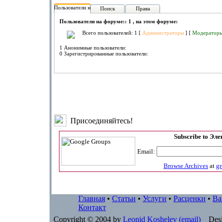
Пользователи на форуме:
Поиск
Права
Пользователи на форуме:: 1 , на этом форуме:
Всего пользователей: 1 [
Администраторы
] [
Модератор
1 Анонимные пользователи:
0 Зарегистрированные пользователи:
Присоединяйтесь!
Subscribe to Эл
Email:
Browse Archives
at
g
Главная
•
Статьи
•
Услуги
•
Расценки
•
Ва
Контакт
Copyright © 2004 by
Leonid Koshelev
(email)
Desi