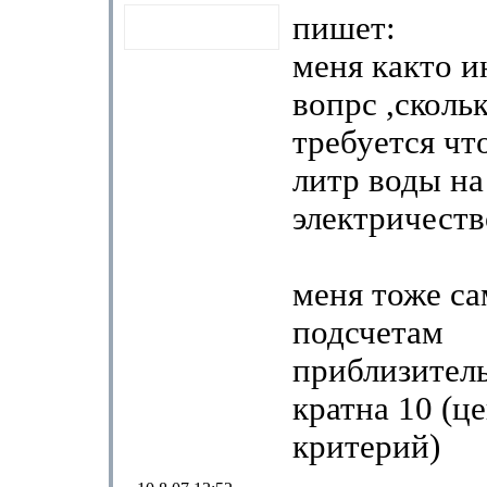
пишет:
меня както и
вопрс ,сколь
требуется чт
литр воды на
электричест
меня тоже са
подсчетам
приблизител
кратна 10 (ц
критерий)