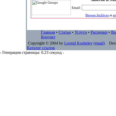
Email:
Browse Archives
at
g
Главная
•
Статьи
•
Услуги
•
Расценки
•
Ва
Контакт
Copyright © 2004 by
Leonid Koshelev
(email)
Desi
Каталог ссылок
- Генерация страницы: 0.23 секунд -