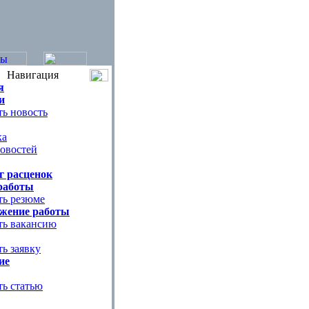
Навигация
я
и
ь новость
ка
овостей
г расценок
работы
ть резюме
жение работы
ть вакансию
ь заявку
ие
ть статью