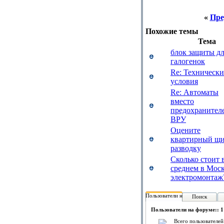
«
Пре
Похожие темы
Тема
блок защиты д
галогенок
Re: Технически
условия
Re: Автоматы
вместо
предохранител
ВРУ
Оцените
квартирный щи
разводку
Сколько стоит 
среднем в Мос
электромонтаж
Пользователи на форуме:
Поиск
Пользователи на форуме:: 1
Всего пользователей