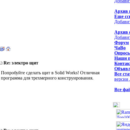
Добави
Архив 
Еще сс
Добави
Архив 
Добави
Форум
ЧаВо
Опрос
Наши 
Re: электро щит
Контак
Объявл
Попробуйте сделать щит в Solid Works! Отличная
Все ста
программа для трехмерного конструирования.
версии 
Все фа