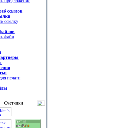
ть предложение
веб ссылок
ылки
ть ссылку
файлов
ть файл
ы
партнеры
т
ения
тьи
для печати
йлы
Счетчики