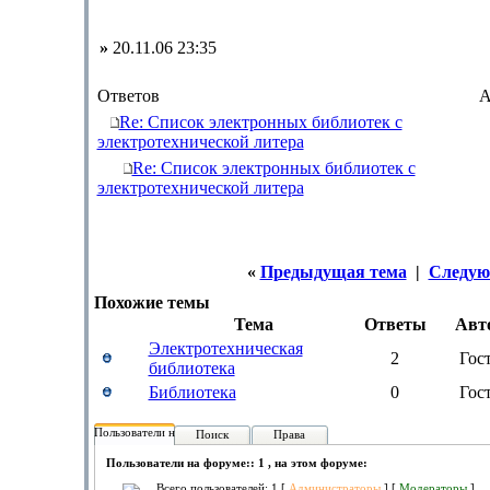
»
20.11.06 23:35
Ответов
А
Re: Список электронных библиотек c
электротехнической литера
Re: Список электронных библиотек c
электротехнической литера
«
Предыдущая тема
|
Следую
Похожие темы
Тема
Ответы
Авт
Электротехническая
2
Гос
библиотека
Библиотека
0
Гос
Пользователи на форуме:
Поиск
Права
Пользователи на форуме:: 1 , на этом форуме:
Всего пользователей: 1 [
Администраторы
] [
Модераторы
]