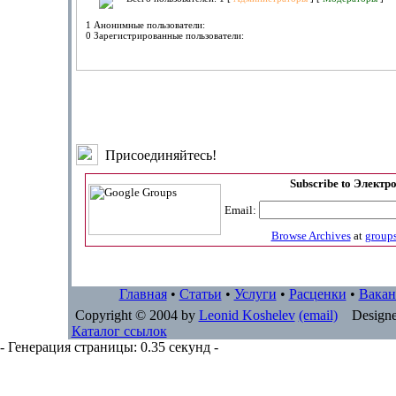
1 Анонимные пользователи:
0 Зарегистрированные пользователи:
Присоединяйтесь!
Subscribe to Электр
Email:
Browse Archives
at
group
Главная
•
Статьи
•
Услуги
•
Расценки
•
Вакан
Copyright © 2004 by
Leonid Koshelev
(email)
Designe
Каталог ссылок
- Генерация страницы: 0.35 секунд -