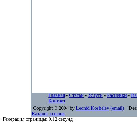
Главная
•
Статьи
•
Услуги
•
Расценки
•
Ва
Контакт
Copyright © 2004 by
Leonid Koshelev
(email)
Desi
Каталог ссылок
- Генерация страницы: 0.12 секунд -