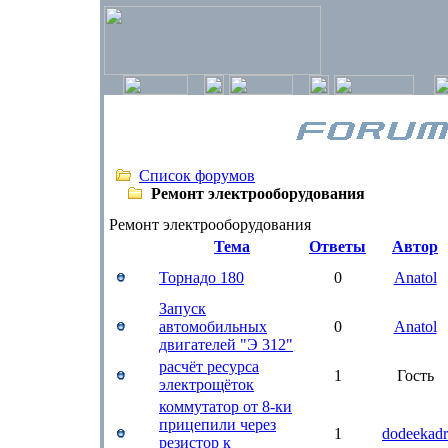
Список форумов
Ремонт электрооборудования
Ремонт электрооборудования
Тема
Ответы
Автор
Торнадо 180
0
Anatol
Запуск
автомобильных
0
Anatol
двигателей "Э 312"
расчёт ресурса
1
Гость
электрощёток
коммутатор от 8-ки
прицепили через
1
dodeekadr
резистор к