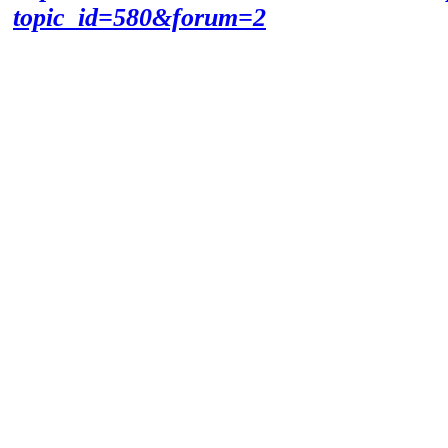
topic_id=580&forum=2