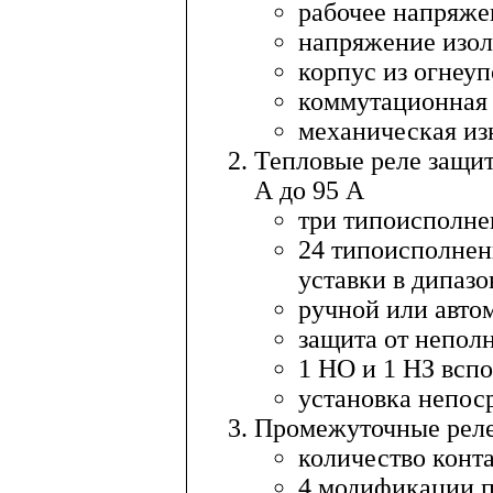
рабочее напряже
напряжение изол
корпус из огнеуп
коммутационная 
механическая изн
Тепловые реле защит
А до 95 А
три типоисполне
24 типоисполнен
уставки в дипазон
ручной или автом
защита от непол
1 НО и 1 НЗ всп
установка непос
Промежуточные реле
количество конта
4 модификации 