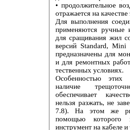
• продолжительное воз
отражает­ся на качестве
Для выполнения соед
применя­ются ручные 
для сращивания жил со
версий
Standard
,
Mini
предназначены для мон
и для ремонтных работ
тественных условиях.
Особенностью этих 
наличие трещо­точ
обеспечивает качест
нельзя разжать, не за
7.8). На этом же ри
помощью которого в
инструмент на кабеле и