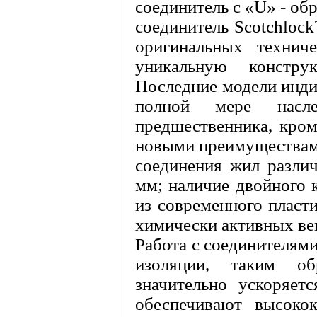
соеди­нитель с «
U
» - об
соединитель
Scotchlock
оригинальных технич
уникальную констру
Последние модели инди
полной мере насле
предшественника, кром
новыми преимуществами
соединения жил разли
мм
; наличие двойного 
из современного пласт
химиче­ски активных ве
Работа с соединителям
изоля­ции, таким о
значительно ускоряет
обеспечивают высокок