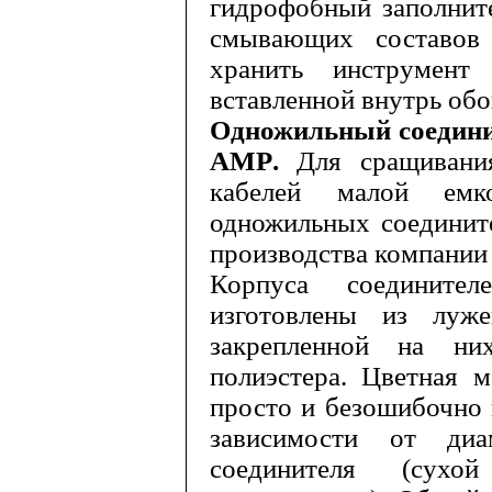
гидрофобный запол­нит
смывающих составов 
хранить инструмен
вставленной внутрь об
Одножильный соедини
AMP
.
Для сращивани
кабелей малой емко
одножильных соединит
производства компани
Корпуса соединит
изготовлены из лу­
закрепленной на ни
полиэстера. Цветная м
просто и безошибочно 
зависимости от ди
соединителя (сухо