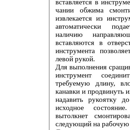
вставляется в инструм
чании обжима смонти
извлекается из инстр
автоматически пода
наличию направляю
вставляются в отверс
инструмента позволяе
левой рукой.
Для выполнения сращив
инстру­мент соедин
требуемую длину, в
канавки и продвинуть и
надавить рукоятку д
исходное состояние
вытолкнет смонтиров
следующий на рабочую