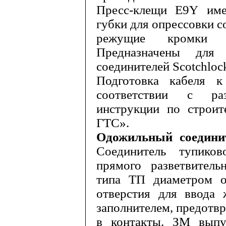
Пресс-клещи
E
9
Y
имею
губки для опрессовки с
режущие кромки 
Предназначены для
соединителей
Scotchloc
Подготовка кабеля 
соответствии с ра
инструкции по строит
ГТС».
Одожильный соедин
Соедини­тель тупико
прямого разветвитель
типа ТП диаметром 
отверстия для ввода
заполни­телем, предот
в контакты. ЗМ вы­п