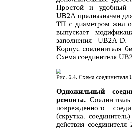
Простой и удобный в
UB
2
A
предназначен для
ТП с диаметром жил о
вы­пускает модифик
заполнения -
UB
2
A
-
D
.
Корпус соединителя бе
Схема со­единителя
UB
Рис. 6.4. Схема соединителя
Одножильный соед
ремонта.
Со­единител
поврежденного соед
(скрутка, соединитель
действия соединителя 