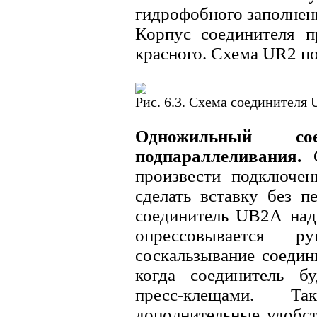
гидрофобного заполнен
Корпус соединителя п
красного. Схема
UR
2 по
Рис. 6.3. Схема соединителя
Одножильный с
подпараллеливания.
произвести подключен
сделать вставку без п
соединитель
UB
2
A
над
опрессовывается р
соскальзывание соедин
когда соединитель бу
пресс-клещами. Та
дополнитель­ные удобс