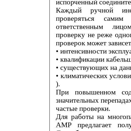
испорченный соедините
Каждый ручной инс
проверяться самим
ответственным лицо
проверку не реже одног
проверок может зависет
• интенсивности эксплу
• квалификации кабель
• существующих на дан
• климатических услов
).
При повышенном сод
значительных перепада
частые проверки.
Для работы на многоп
AMP
пред­лагает полу