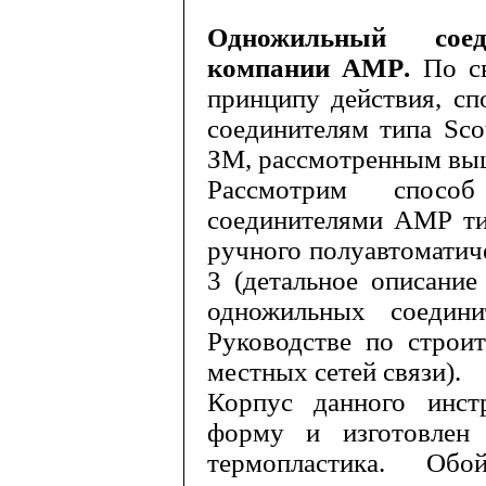
Одножильный со
компании
AMP
.
По с
принципу действия, сп
соединителям типа
Sco
ЗМ, рассмотренным вы
Рассмотрим спос
соединителями
AMP
т
ручного полуавтоматич
3 (детальное описание
одножильных соедин
Руководстве по строи
местных сетей связи).
Корпус данного инст
форму и изго­товлен
термопластика. Об