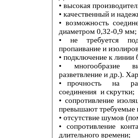
• высокая производител
• качественный и надеж
• возможность соедин
диаметром 0,32-
0,9 мм
;
• не требуется подр
пропаивание и изолиро
• подключение к линии 
• многообразие ви
разветвление и др.). Х
• прочность
на
р
соединения
и скрутки;
• сопротивление изоля
превыша­ют требуемые н
•
отсутствие шумов (по
• сопротивление конт
длительного времени;