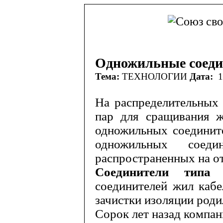
Одножильные соеди
Тема:
ТЕХНОЛОГИИ
Дата:
14
На распределительных
пар для сращивания ж
одножильных соеди­нит
одножильных соеди
распространенных на о
Соединители тип
соединителей жил кабе
зачистки изоляции роди­
Сорок лет назад компа