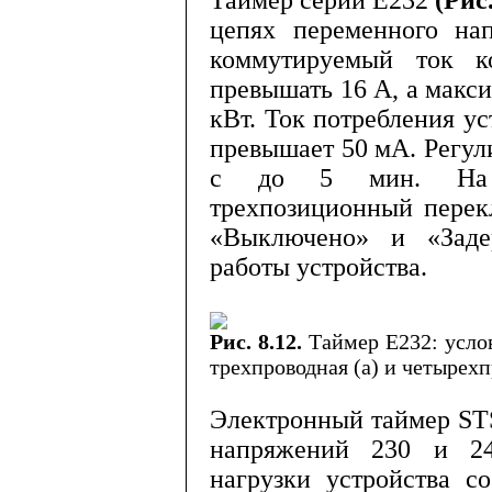
Таймер серии Е232
(Рис
це­пях переменного н
коммутируемый ток к
превышать 16 А, а макс
кВт. Ток потребления у
превышает 50 мА. Регул
с до 5 мин. На к
трехпозиционный пе­ре
«Выключено» и «Заде
работы устройства.
Рис. 8.12.
Таймер Е232: усло
трехпроводная (а) и четырехп
Электронный таймер
ST
напря­жений 230 и 2
нагрузки устройства с