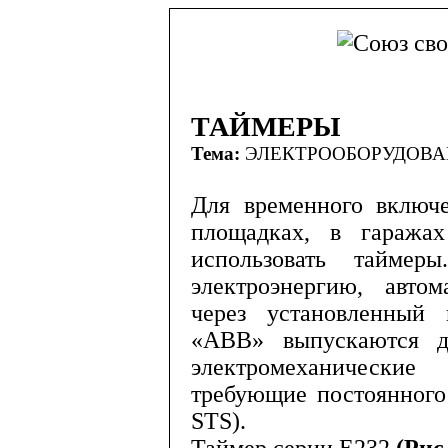
ТАЙМЕРЫ
Тема:
ЭЛЕКТРООБОРУДОВ
Для временного включ
площад­ках, в гаража
использовать таймер
электроэнергию, автом
через установленный 
«
ABB
» выпускаются 
электромеха­нически
требующие постоянного 
STS
).