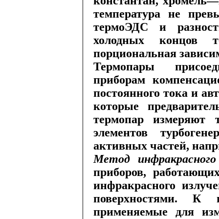
константан, хромель—
температура не превы
термоЭДС и разност
холодных концов т
порциональная зависи
Термопары присое
приборам компен­саци
постоянного тока и ав
которые предварите
термопар измеряют 
эле­ментов турбогене
активных частей, напр
Метод инфракрасного
приборов, работающи
инфракрасного излуче
поверхностями. К 
применяемые для изм