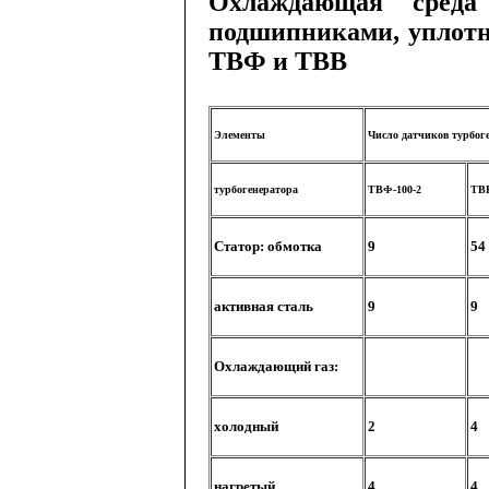
Охлаждающая среда
подшипниками, уплотн
ТВФ и ТВВ
Элементы
Число
датчиков
турбог
турбогенератора
ТВФ
-100-2
ТВ
Статор
:
обмотка
9
54
активная
сталь
9
9
Охлаждающий
газ
:
холодный
2
4
нагретый
4
4