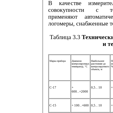
В качестве измерит
совокупности с тер
применяют автоматич
логомеры, снабженные т
Таблица 3.3
Технически
и т
Марка
прибора
Диапазон
Наибольшее
П
контролируемых
расстояние до
и
температур
,
°С
контролируемого
%
объекта
,
м
С
-17
+
0,5... 10
+
600...+2000
С
-15
+ 100...+600
0,5... 10
+