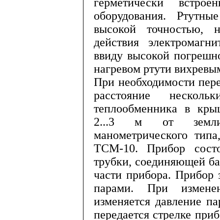
герметически встр
оборудования. Ртутны
высокой точностью, 
действия электромагни
ввиду высокой погрешн
нагревом ртути вихревы
При необходимости пере
рас­стояние нескол
теплообменника в крыш
2...3 м от земли)
манометрического типа
ТСМ-10. Прибор сост
трубки, соеди­няющей 
части прибора. Прибор
парами. При изменен
изменяется давление па
передается стрелке при