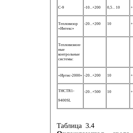
С
-9
-10...+200
0,5... 10
+
Тепловизор
-20...+200
10
+
«Интекс»
Тепловизион
-
ные
контрольные
системы
:
«Иртис
-2000
»
-20...+200
10
+
THCTR1-
-20...+500
10
+
9400SL
Таблица
3.4