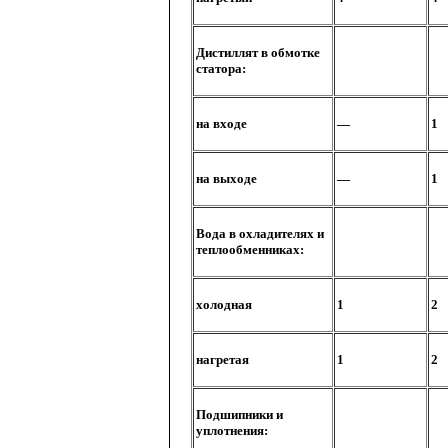
Дистиллят
в
обмотке
статора
:
на
входе
—
1
на
выходе
—
1
Вода
в
охладителях и
теплообменниках
:
холодная
1
2
нагретая
1
2
Подшипники и
уплотнения
: