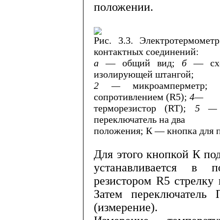
положении.
Рис. 3.3. Электротермомет
контакт­ных соединений:
а
— общий вид;
б
— сх
изолирующей штангой;
2 —
микроамперметр
сопротивлением (
R
5);
4—
терморезистор (
RT
);
5 
переключатель на два
положения; К — кнопка для 
Для этого кнопкой К по
устанавливается в 
резистором
R
5 стрелку 
Затем переключатель
(измерение).