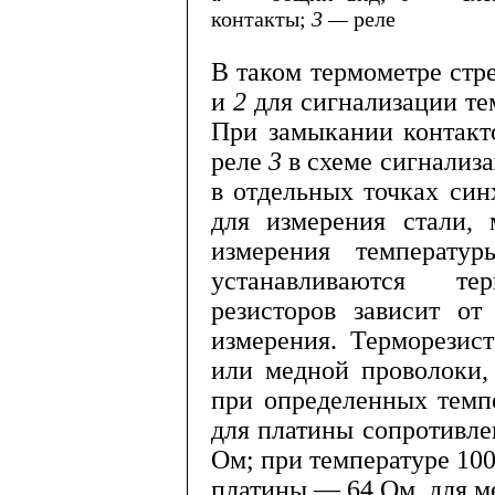
контакты;
3 —
реле
В таком термометре стр
и
2
для сигнализации те
При замы­кании контакт
реле
3
в схеме сигнализ
в отдельных точках син
для измерения стали,
измере­ния температу
устанавливаются тер
резисторов зависит от
измерения. Терморезист
или медной проволоки,
при определенных темп
для платины сопротивле
Ом; при температуре 100
платины — 64 Ом, для м