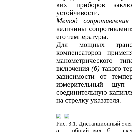
ких приборов заклю
устойчивости.
Метод сопротивлени
величины сопротивлени
его температуры.
Для мощных транс
компенсаторов примен
манометрического т
включения
(б)
такого те
зависимости от темпе
измерительный щуп п
соединительную капилл
на стрелку указателя.
Рис. 3.1. Дистанционный эле
а
— общий вид;
б
— схе