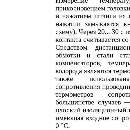
Измерение температ
прикоснове­нием головки
и нажатием штан­ги на 
нажатии замыкается кн
схему). Через 20... 30 с
контакта считывается со
Средством дистанцио
обмотки и стали стат
компенсаторов, темпер
водорода являются термо
также использован
сопротивления проводни
тер­мометров сопро
большинстве случаев —
плоский изоляционный к
имеющая входное сопро
0 °С.