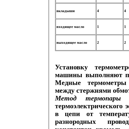
вкладыши
4
4
входящее
масло
1
1
выходящее
масло
2
2
Установку термомет
машины выпол­няют пр
Медные термометры 
между стержнями обмот
Метод термопар
термоэлектриче­ского 
в цепи от температ
разнородных прово