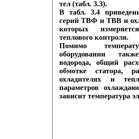
тел (табл. 3.3).
В табл. 3.4 приведен
серий ТВФ и ТВВ и ох
которых измеряетс
теплового контроля.
Помимо температ
оборудовании такж
водорода, общий расх
обмотке статора, 
охладителях и теп
параметров охлаждающ
зависит температура эл