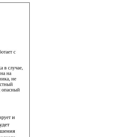
ботает
с
ка
в
случае
,
на
на
ника
,
не
остный
я
опасный
и
ирует
удет
ушения