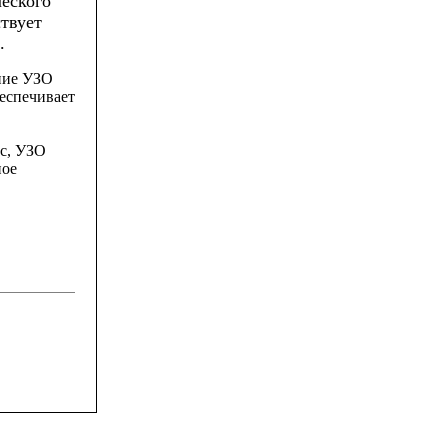
еского
твует
.
ние
УЗО
еспечивает
с
,
УЗО
ное