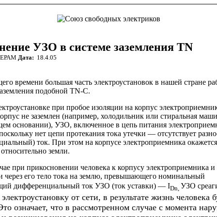
ение УЗО в системе заземления TN
ЕРАМ
Дата:
18.4.05
щего
времени
большая
часть
электроустановок
в
нашей
стране ра
заземления
подобной
TN-C.
ектроустановке при
пробое
изоляции
на
корпус
электроприемни
корпус
не
заземлен
(
например
,
холодильник
или
стиральная
маши
щем
основании
),
УЗО
,
включенное
в
цепь
питания
электроприем
поскольку
нет
цепи
протекания
тока
утечки
—
отсутствует
разн
циальный
)
ток
.
При
этом
на
корпусе
электроприемника
окажетс
относительно
земли
.
чае
при
прикосновении
человека
к
корпусу
электроприемника
и
и
через
его
тело
тока
на
землю
,
превышающего
номинальный
щий
дифференциальный
ток
УЗО
(
ток
уставки
)
—
I
УЗО
среаг
Dn,
электроустановку
от
сети
,
в
результате
жизнь
человека
б
Это
означает
,
что
в
рассмотренном
случае
с
момента
нар