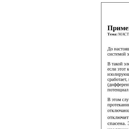
Примен
Тема:
МАСТ
До
настоя
системой
В
такой
эл
если
этот 
изолирую
сработает
,
(
дифферен
потенциал
В
этом
слу
протекани
отключаю
отключит
спасена
.