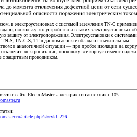
и возникновения
на
корпусе
электроприемника
электрич
ла до
момента
отключения
дефектной
цепи
от
сети
сущес
отенциальной
опасности
поражения
электрическим
током
азом
,
в
электроустановках
с
системой
заземления
TN-C
примене
авдано
,
поскольку
это
устройство
и
в
таких
электроустановках
об
ную
защиту
от
электропоражения
.
Электроустановки
с
системами
я
TN-S, TN-C-S,
ТТ
в
данном
аспекте обладают
значительным
ством
:
в
аналогичной
ситуации
—
при
пробое
изоляции
на
корпу
отключит
электропитание
,
поскольку все
корпуса
имеют
надеж
е
с
защитным
проводником
.
взята с сайта ElectroMaster - электрика и сантехника .105
tromaster.ru
татьи:
tromaster.ru/article.php?storyid=226