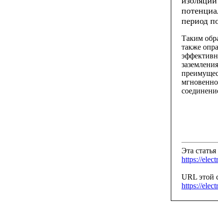
изоляции
потенциа
период
п
Таким
обр
также
опр
эффектив
заземлени
преимуще
мгновенно
соединени
Эта статья 
https://elec
URL этой с
https://elec