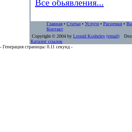
Все обьявления...
Главная
•
Статьи
•
Услуги
•
Расценки
•
Ва
Контакт
Copyright © 2004 by
Leonid Koshelev
(email)
Desi
Каталог ссылок
- Генерация страницы: 0.11 секунд -