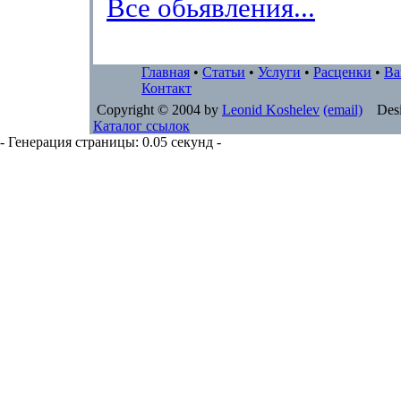
Все обьявления...
Главная
•
Статьи
•
Услуги
•
Расценки
•
Ва
Контакт
Copyright © 2004 by
Leonid Koshelev
(email)
Desi
Каталог ссылок
- Генерация страницы: 0.05 секунд -