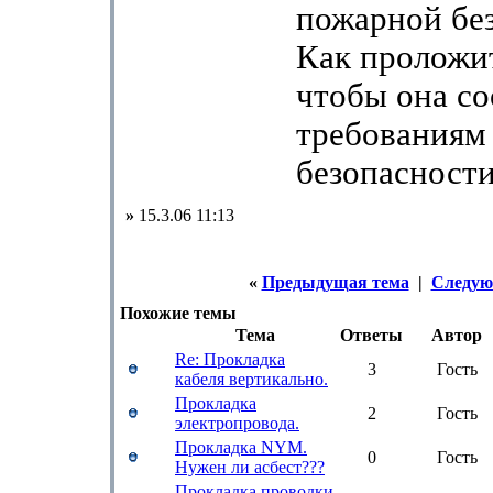
пожарной бе
Как проложи
чтобы она со
требованиям
безопасност
»
15.3.06 11:13
«
Предыдущая тема
|
Следую
Похожие темы
Тема
Ответы
Автор
Re: Прокладка
3
Гость
кабеля вертикально.
Прокладка
2
Гость
электропровода.
Прокладка NYM.
0
Гость
Нужен ли асбест???
Прокладка проводки