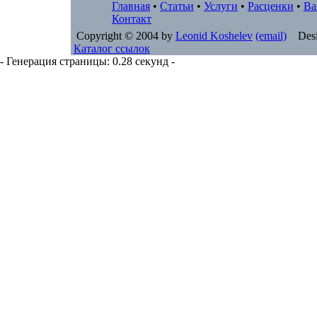
Главная
•
Статьи
•
Услуги
•
Расценки
•
Ва
Контакт
Copyright © 2004 by
Leonid Koshelev
(email)
Desi
Каталог ссылок
- Генерация страницы: 0.28 секунд -