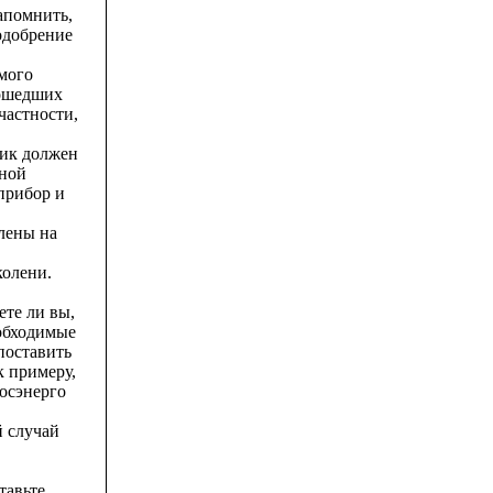
апомнить,
одобрение
мого
рошедших
частности,
чик должен
нной
прибор и
лены на
колени.
ете ли вы,
обходимые
 поставить
к примеру,
осэнерго
й случай
тавьте