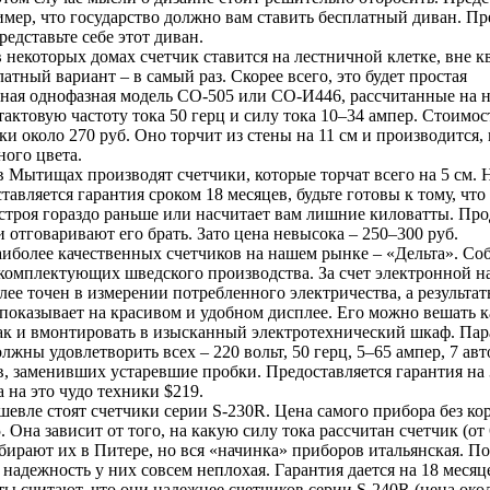
имер, что государство должно вам ставить бесплатный диван. П
редставьте себе этот диван.
 некоторых домах счетчик ставится на лестничной клетке, вне к
латный вариант – в самый раз. Скорее всего, это будет простая
нная однофазная модель СО-505 или СО-И446, рассчитанные на 
 тактовую частоту тока 50 герц и силу тока 10–34 ампер. Стоимос
ки около 270 руб. Оно торчит из стены на 11 см и производится,
ного цвета.
в Мытищах производят счетчики, которые торчат всего на 5 см. Н
тавляется гарантия сроком 18 месяцев, будьте готовы к тому, что
строя гораздо раньше или насчитает вам лишние киловатты. Пр
 отговаривают его брать. Зато цена невысока – 250–300 руб.
иболее качественных счетчиков на нашем рынке – «Дельта». Соб
 комплектующих шведского производства. За счет электронной н
лее точен в измерении потребленного электричества, а результа
показывает на красивом и удобном дисплее. Его можно вешать 
 так и вмонтировать в изысканный электротехнический шкаф. Па
лжны удовлетворить всех – 220 вольт, 50 герц, 5–65 ампер, 7 авт
, заменивших устаревшие пробки. Предоставляется гарантия на 
а на это чудо техники $219.
шевле стоят счетчики серии S-230R. Цена самого прибора без кор
5. Она зависит от того, на какую силу тока рассчитан счетчик (от 
бирают их в Питере, но вся «начинка» приборов итальянская. П
 надежность у них совсем неплохая. Гарантия дается на 18 меся
ы считают, что они надежнее счетчиков серии S-240R (цена окол