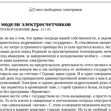
модели электросчетчиков
ТРООБОРУДОВАНИЕ
Дата:
23.1.05
ли ли вы о том, что прямо посреди вашей собственности, в укро
приютилось недреманное «око государево». В стеклянном окошеч
о, но хитро устроенного прибора без устали крутится колесо, бе
 ваши долги перед Родиной за просмотренные телепередачи, веч
под абажуром, за замороженную в холодильнике колбасу – слово
е вами казенное электричество.
ечно, наплевать на предательскую деятельность этого мелкого 
ть. В конце концов мы и так натерпелись от любимого государств
тавило нас на счетчик»! Однако закон суров. И в один совершен
ый день под прикрытием административной комиссии к вам в 
Неумолимый Электрик и одним движением недрогнувшей руки п
 вы окажетесь в кромешной тьме, с горой грязного белья, испор
 и без программы «Времечко».
ожно вести себя с государством не столь вызывающе, а просто 
ть. То есть влезть в священные и опечатанные потроха электросч
ь там самопальный «жучок». С этим усовершенствованием внутр
оситься к вашему кошельку гораздо лояльнее. Но если злобный э