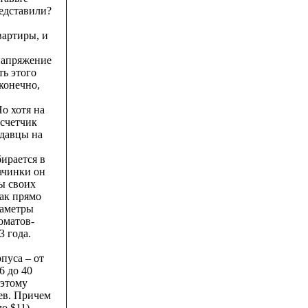
редставили?
вартиры, и
напряжение
ть этого
 конечно,
о хотя на
 счетчик
одавцы на
ирается в
ачинки он
ты своих
как прямо
раметры
оматов-
3 года.
пуса – от
6 до 40
оэтому
цев. Причем
о $11),