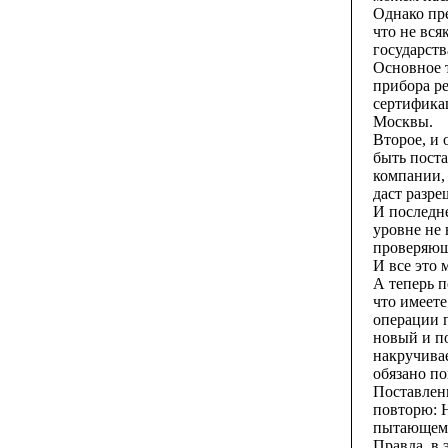
Однако пре
что не вся
государств
Основное 
прибора р
сертифика
Москвы.
Второе, и 
быть поста
компании, 
даст разре
И последн
уровне не 
проверяюще
И все это
А теперь п
что имеет
операции п
новый и по
накручива
обязано п
Поставленн
повторю: 
пытающемус
Правда, в 