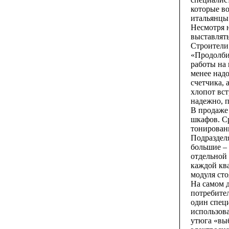
которые во
итальянцы 
Несмотря н
выставлять
Строители 
«Продолбим
работы на 
менее надо
счетчика,
хлопот вст
надежно, п
В продаже
шкафов. С
тонированн
Подраздел
большие – 
отдельной 
каждой ква
модуля сто
На самом 
потребител
один спец
использова
утюга «выб