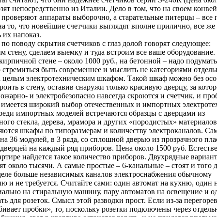
зят непосредственно из Италии. Дело в том, что на своем конве
проверяют аппараты выборочно, а старательные питерцы – все 
а то, что новейшие счетчики выглядят вполне прилично, все же
 их напоказ.
по поводу скрытия счетчиков с глаз долой говорят следующее:
 стену, сделаем выемку и туда встроим все ваше оборудование.
кирпичной стене – около 1000 руб., на бетонной – надо подумать
 стремиться быть современнее и мыслить не категориями отдель
 а целым электротехническим шкафом. Такой шкаф можно без ос
роить в стену, оставив снаружи только красивую дверцу, за кото
ожарно- и электробезопасно навсегда скроются и счетчик, и про
 имеется широкий выбор отечественных и импортных электроте
реди импортных моделей встречаются образцы с дверцами из
ого стекла, дерева, мрамора и других «породистых» материалов
яются шкафы по типоразмерам и количеству электроканалов. Са
на 36 модулей, в 3 ряда, со сплошной дверью из прозрачного пл
дверцей на каждый ряд приборов. Цена около 1500 руб. Естестве
ртире найдется такое количество приборов. Двухрядные вариант
ят около тысячи. А самые простые – 6-канальные – стоят и того 
деле больше независимых каналов электроснабжения обычному
ю и не требуется. Считайте сами: один автомат на кухню, один 
иально на стиральную машину, пару автоматов на освещение и о
ть для розеток. Смысл этой разводки прост. Если из-за перегоре
ивает пробки», то, поскольку розетки подключены через отдель