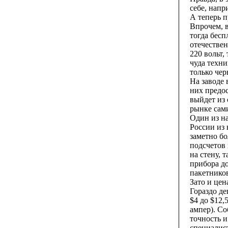
себе, напр
А теперь п
Впрочем, в
тогда бесп
отечестве
220 вольт,
чуда техни
только чер
На заводе 
них предос
выйдет из 
рынке сами
Один из на
России из
заметно бо
подсчетов 
на стену,
прибора до
пакетников
Зато и цен
Гораздо де
$4 до $12,
ампер). Со
точность и
специалист