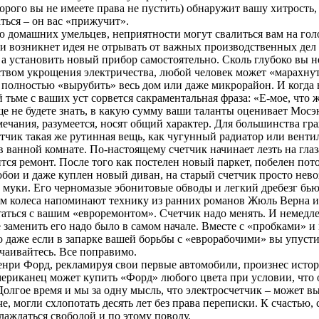
рого вы не имеете права не пустить) обнаружит вашу хитрость,
ться – он вас «прижучит».
 домашних умельцев, неприятности могут свалиться вам на голо
ли возникнет идея не отрывать от важных производственных дел
 а установить новый прибор самостоятельно. Сколь глубоко вы н
ством укрощения электричества, любой человек может «марахнут
 полностью «вырубить» весь дом или даже микрорайон. И когда 
тьме с ваших уст сорвется сакраментальная фраза: «Е-мое, что ж
ще не будете знать, в какую сумму ваши таланты оценивает Мосэ
мечания, разумеется, носят общий характер. Для большинства гр
тчик такая же рутинная вещь, как чугунный радиатор или вент
 ванной комнате. По-настоящему счетчик начинает лезть на глаза
тся ремонт. После того как постелен новый паркет, побелен пот
обои и даже куплен новый диван, на старый счетчик просто нев
з муки. Его черномазые эбонитовые обводы и легкий дребезг бью
м колеса напоминают технику из ранних романов Жюль Верна и
таться с вашим «евроремонтом». Счетчик надо менять. И немедл
 заменить его надо было в самом начале. Вместе с «пробками» и
 даже если в запарке вашей борьбы с «еврорабочими» вы упусти
тчаивайтесь. Все поправимо.
Генри Форд, рекламируя свои первые автомобили, произнес исто
ериканец может купить «Форд» любого цвета при условии, что 
олгое время и мы за одну мысль, что электросчетчик – может в
че, могли схлопотать десять лет без права переписки. К счастью,
аждаться свободой и по этому поводу.