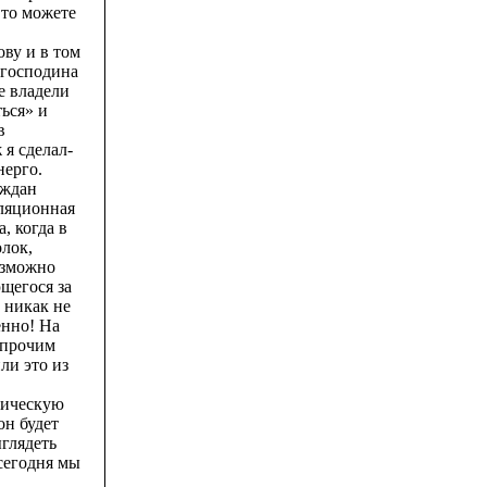
 то можете
ву и в том
 господина
е владели
ься» и
в
 я сделал-
нерго.
аждан
иляционная
, когда в
олок,
озможно
щегося за
 никак не
енно! На
 прочим
ли это из
рическую
он будет
ыглядеть
 сегодня мы