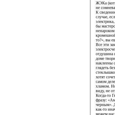
ЖЭКа (кото
не сомнева
К сведению
случае, ес
электрика,
бы мастер
ненароком
кромешной 
то?», вы е
Все эти за
электросче
отдушина в
доме твори
наклеены 
глядеть бе
стеклышко
хотят соче
самом деле
хламом. Но
виду, не о
Когда-то 
фразу: «Ам
черным». Д
как-то ина
можем насл