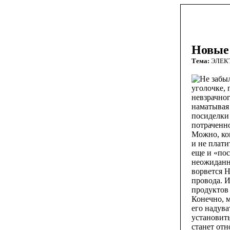
Новые 
Тема:
ЭЛЕК
Не забы
уголочке, 
невзрачног
наматывая
посиделки 
потраченно
Можно, кон
и не плати
еще и «пос
неожиданн
ворвется 
провода. И
продуктов
Конечно, м
его надува
установит
станет отн