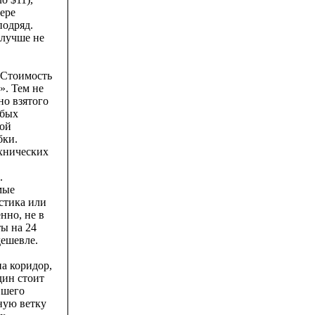
йере
подряд.
 лучше не
 Стоимость
». Тем не
но взятого
обых
рой
бки.
хнических
.
мые
астика или
нно, не в
ы на 24
дешевле.
на коридор,
дин стоит
вшего
ную ветку