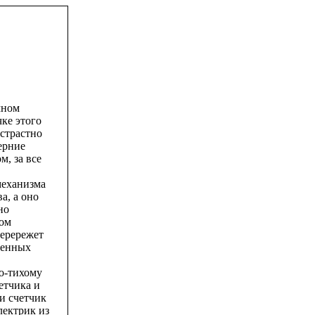
мном
ке этого
сстрастно
ерние
м, за все
механизма
а, а оно
но
дом
ерережет
ченных
по-тихому
етчика и
и счетчик
лектрик из