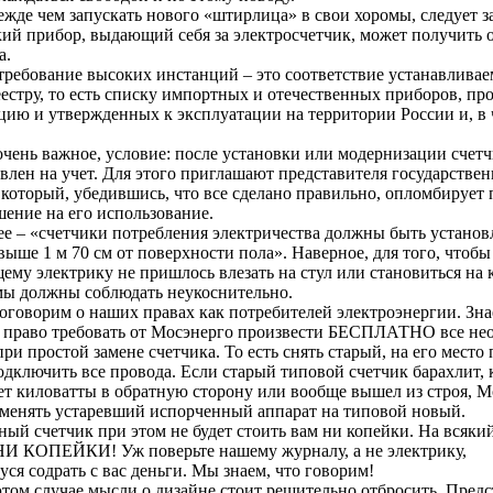
жде чем запускать нового «штирлица» в свои хоромы, следует з
кий прибор, выдающий себя за электросчетчик, может получить 
а.
требование высоких инстанций – это соответствие устанавливае
еестру, то есть списку импортных и отечественных приборов, п
цию и утвержденных к эксплуатации на территории России и, в 
очень важное, условие: после установки или модернизации счет
влен на учет. Для этого приглашают представителя государстве
который, убедившись, что все сделано правильно, опломбирует 
шение на его использование.
ее – «счетчики потребления электричества должны быть установ
выше 1 м 70 см от поверхности пола». Наверное, для того, чтобы
му электрику не пришлось влезать на стул или становиться на 
 мы должны соблюдать неукоснительно.
оговорим о наших правах как потребителей электроэнергии. Зна
е право требовать от Мосэнерго произвести БЕСПЛАТНО все не
ри простой замене счетчика. То есть снять старый, на его место
дключить все провода. Если старый типовой счетчик барахлит, 
ет киловатты в обратную сторону или вообще вышел из строя, М
оменять устаревший испорченный аппарат на типовой новый.
ый счетчик при этом не будет стоить вам ни копейки. На всяки
НИ КОПЕЙКИ! Уж поверьте нашему журналу, а не электрику,
я содрать с вас деньги. Мы знаем, что говорим!
этом случае мысли о дизайне стоит решительно отбросить. Предс