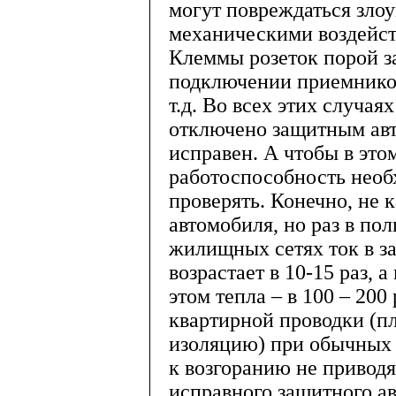
могут повреждаться зл
механическими воздейств
Клеммы розеток порой 
подключении приемников
т.д. Во всех этих случа
отключено защитным авт
исправен. А чтобы в это
работоспособность необ
проверять. Конечно, не 
автомобиля, но раз в полг
жилищных сетях ток в з
возрастает в 10-15 раз, 
этом тепла – в 100 – 20
квартирной проводки (пл
изоляцию) при обычных п
к возгоранию не приводя
исправного защитного ав