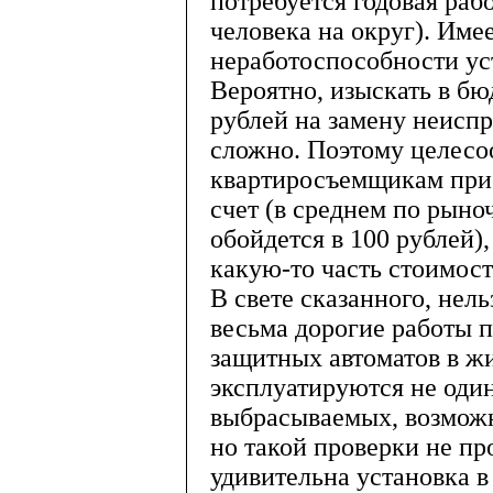
потребуется годовая рабо
человека на округ). Име
неработоспособности уст
Вероятно, изыскать в б
рублей на замену неиспр
сложно. Поэтому целесо
квартиросъемщикам прио
счет (в среднем по рыно
обойдется в 100 рублей)
какую-то часть стоимост
В свете сказанного, нел
весьма дорогие работы п
защитных автоматов в ж
эксплуатируются не один
выбрасываемых, возможн
но такой проверки не п
удивительна установка в