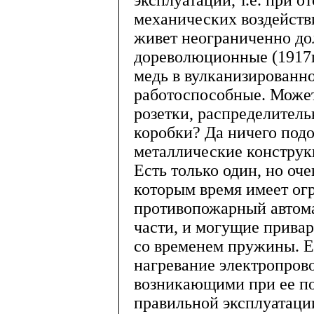
эксплуатации, т.е. при о
механических воздействи
живет неограниченно до
дореволюционные (1917г
медь в вулканизированно
работоспособные. Может
розетки, распределител
коробки? Да ничего подо
металлические конструк
Есть только один, но оч
которым время имеет ог
противопожарный автомат
части, и могущие прива
со временем пружины. Е
нагревание электропров
возникающими при ее по
правильной эксплуатаци