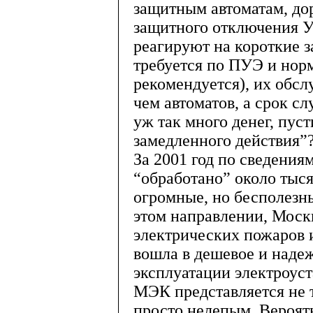
защитным автоматам, до
защитного отключения У
реагируют на короткие з
требуется по ПУЭ и нор
рекомендуется), их обсл
чем автоматов, а срок с
уж так много денег, пус
замедленного действия”
За 2001 год по сведени
“обработано” около тыся
огромные, но бесполезн
этом направлении, Моск
электрических пожаров 
вошла в дешевое и наде
эксплуатации электроус
МЭК представляется не 
просто нелепым. Вероятн