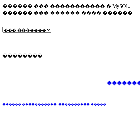
������ ��� ����������� � MySQL.
������ ��� ������ ���� ������.
��������:
�������
������ �����������, ���������� �����